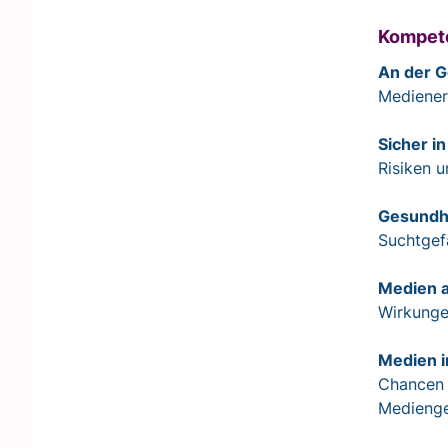
Kompete
An der G
Mediener
Sicher i
Risiken 
Gesundh
Suchtgef
Medien a
Wirkunge
Medien i
Chancen 
Medienge