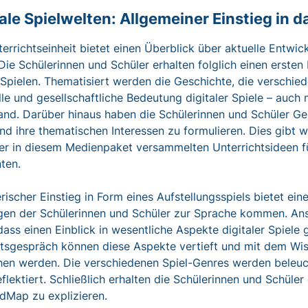
itale Spielwelten: Allgemeiner Einstieg in
terrichtseinheit bietet einen Überblick über aktuelle Ent
ie Schülerinnen und Schüler erhalten folglich einen ersten
n Spielen. Thematisiert werden die Geschichte, die verschi
lle und gesellschaftliche Bedeutung digitaler Spiele – auch
and. Darüber hinaus haben die Schülerinnen und Schüler Gel
nd ihre thematischen Interessen zu formulieren. Dies gibt 
er in diesem Medienpaket versammelten Unterrichtsideen fü
ten.
erischer Einstieg in Form eines Aufstellungsspiels bietet e
gen der Schülerinnen und Schüler zur Sprache kommen. Ans
ass einen Einblick in wesentliche Aspekte digitaler Spiele 
htsgespräch können diese Aspekte vertieft und mit dem Wis
hen werden. Die verschiedenen Spiel-Genres werden beleuc
flektiert. Schließlich erhalten die Schülerinnen und Schüler
ndMap zu explizieren.