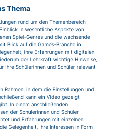
 das Thema
wicklungen rund um den Themenbereich
 Einblick in wesentliche Aspekte von
edenen Spiel-Genres und die wachsende
 mit Blick auf die Games-Branche in
egenheit, ihre Erfahrungen mit digitalen
wiederum der Lehrkraft wichtige Hinweise,
r ihre Schülerinnen und Schüler relevant
inen Rahmen, in dem die Einstellungen und
chließend kann ein Video gezeigt
gibt. In einem anschließenden
sen der Schülerinnen und Schüler
htet und Erfahrungen mit einzelnen
 die Gelegenheit, ihre Interessen in Form