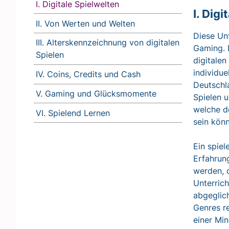
I. Digitale Spielwelten
I. Dig
II. Von Werten und Welten
Diese Un
III. Alterskennzeichnung von digitalen
Gaming. D
Spielen
digitale
individue
IV. Coins, Credits und Cash
Deutschl
V. Gaming und Glücksmomente
Spielen u
welche d
VI. Spielend Lernen
sein könn
Ein spiel
Erfahrun
werden, d
Unterric
abgeglic
Genres re
einer Mi