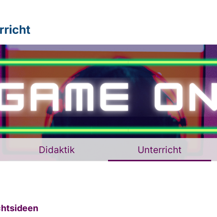
Das Projekt
Hintergrund
Didaktik
Unterricht
Didaktik
Unterricht
Materialien
Glossar
chtsideen