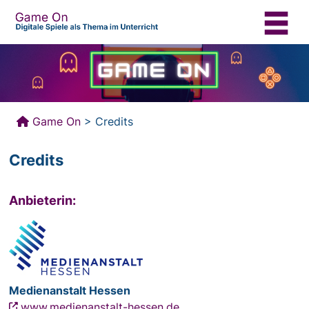
Das Projekt
Hintergrund
Game On
> Credits
Didaktik
Credits
Unterricht
Anbieterin:
Materialien
Glossar
Medienanstalt Hessen
www.medienanstalt-hessen.de